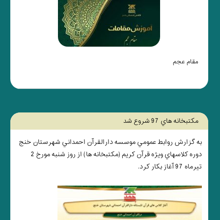
مقام عجم
مكتبخانه هاي 97 شروع شد
به گزارش روابط عمومي موسسه دارالقرآن احمداني شهرستان خنج
دوره كلاسهاي ويژه قرآن كريم (مكتبخانه ها) از روز شنبه مورخ 2
تيرماه 97 آغاز بكار كرد.